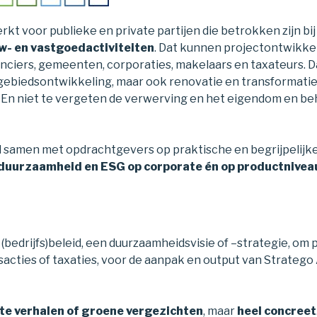
kt voor publieke en private partijen die betrokken zijn bi
w- en vastgoedactiviteiten
. Dat kunnen projectontwikke
nanciers, gemeenten, corporaties, makelaars en taxateurs. D
ebiedsontwikkeling, maar ook renovatie en transformati
 En niet te vergeten de verwerving en het eigendom en be
l samen met opdrachtgevers op praktische en begrijpelijk
duurzaamheid en ESG op corporate én op productnivea
(bedrijfs)beleid, een duurzaamheidsvisie of –strategie, om
sacties of taxaties, voor de aanpak en output van Stratego 
te verhalen of groene vergezichten
, maar
heel concreet