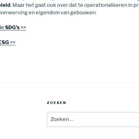
leid
. Maar het gaat ook over dat te operationaliseren in p
j verwerving en eigendom van gebouwen.
de
SDG’s
>>
ESG
>>
ZOEKEN
Zoeken
naar: