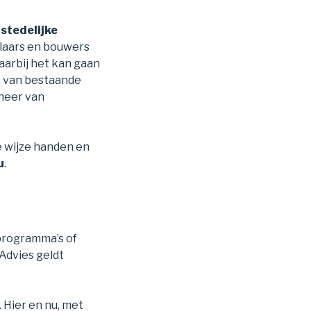
j
stedelijke
laars en bouwers
aarbij het kan gaan
e van bestaande
heer van
e wijze handen en
u
.
 programma’s of
Advies geldt
. Hier en nu, met