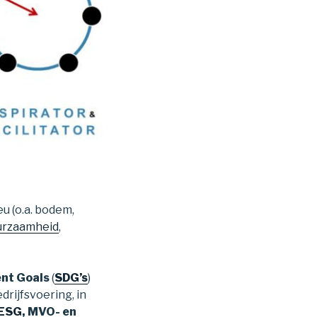
eu (o.a. bodem,
uurzaamheid
,
nt Goals
(
SDG’s
)
drijfsvoering, in
ESG
, MVO- en