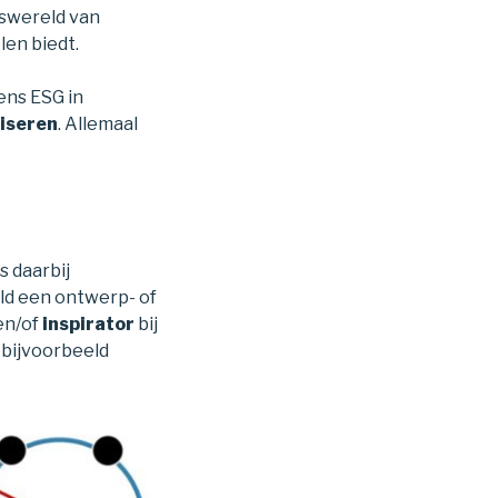
gswereld van
en biedt.
ens ESG in
iseren
. Allemaal
 daarbij
eld een ontwerp- of
en/of
inspirator
bij
 bijvoorbeeld