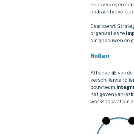
een vaak even eenv
opdrachtgevers en 
Daartoe wil Strat
organisaties te
im
om gebouwen en g
Rollen
Afhankelijk van de
verschillende roll
bouwteam, i
ntegr
het geven van lezi
workshops of om b