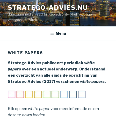
Naar
STRATEGO-ADVIES.NU
de
duurzaamheid en ESG bij gebiedsontwikkeling, bouw- en
inhoud
vastgoedactiviteiten
springen
Menu
WHITE PAPERS
Stratego Advies publiceert periodiek
white
papers
over een actueel onderwerp
.
Onderstaand
een overzicht van alle sinds de oprichting van
Stratego Advies (2017) verschenen
white papers
.
Klik op een
white paper
voor meer informatie en om
deze te
down loaden
.