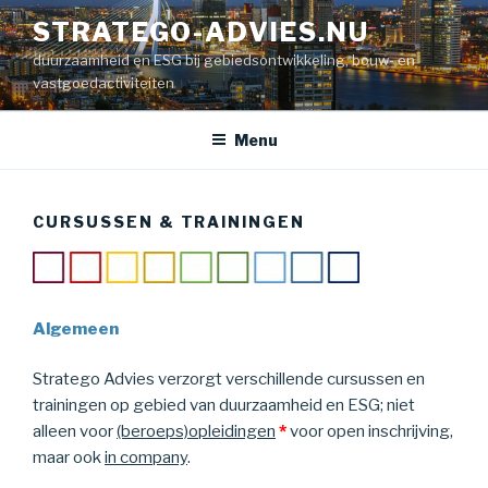
Naar
STRATEGO-ADVIES.NU
de
duurzaamheid en ESG bij gebiedsontwikkeling, bouw- en
inhoud
vastgoedactiviteiten
springen
Menu
CURSUSSEN & TRAININGEN
Algemeen
Stratego Advies verzorgt verschillende cursussen en
trainingen op gebied van duurzaamheid en ESG; niet
alleen voor
(beroeps)opleidingen
*
voor open inschrijving,
maar ook
in company
.