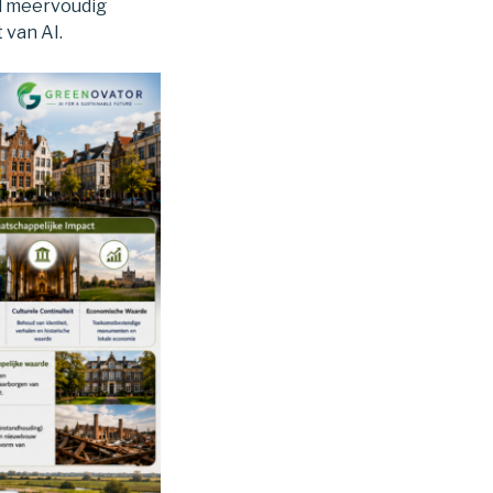
d meervoudig
 van AI.