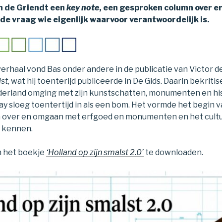
n de Griendt een
key note
, een gesproken column over e
e vraag wie eigenlijk waarvoor verantwoordelijk is.
 verhaal vond Bas onder andere in de publicatie van Victor de
lst
, wat hij toenterijd publiceerde in De Gids. Daarin bekrit
erland omging met zijn kunstschatten, monumenten en hi
y sloeg toentertijd in als een bom. Het vormde het begin 
 over en omgaan met erfgoed en monumenten en het cultu
g kennen.
om het boekje
‘Holland op zijn smalst 2.0’
te downloaden.