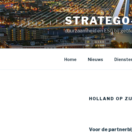
Naar
de
STRATEGO
inhoud
springen
duurzaamheid en ESG bij gebi
Home
Nieuws
Dienste
HOLLAND OP ZI
Voor de partnerb