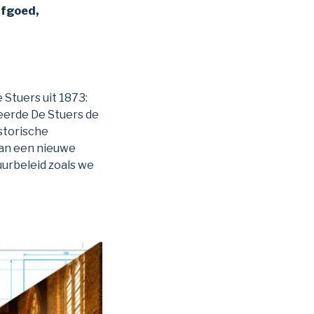
rfgoed,
 Stuers uit 1873:
iseerde De Stuers de
storische
van een nieuwe
urbeleid zoals we