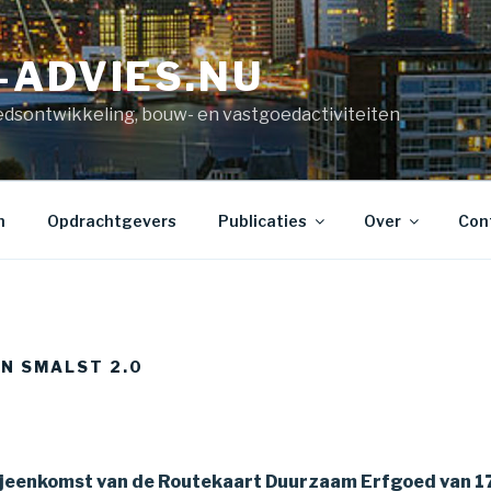
-ADVIES.NU
edsontwikkeling, bouw- en vastgoedactiviteiten
n
Opdrachtgevers
Publicaties
Over
Con
JN SMALST 2.0
ijeenkomst van de Routekaart Duurzaam Erfgoed van 17