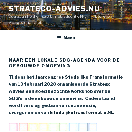
Naar
STRATEGO-ADVIES.NU
de
duurzaamheid en ESG bij gebiedsontwikkeling, bouw- en
inhoud
vastgoedactiviteiten
springen
Menu
NAAR EEN LOKALE SDG-AGENDA VOOR DE
GEBOUWDE OMGEVING
Tijdens het
Jaarcongres Stedelijke Transformatie
van 13 februari 2020 organiseerde Stratego
Advies een goed bezochte workshop over de
SDG’s in de gebouwde omgeving. Onderstaand
wordt verslag gedaan van deze sessie,
overgenomen van
StedelijkeTransformatie.NL