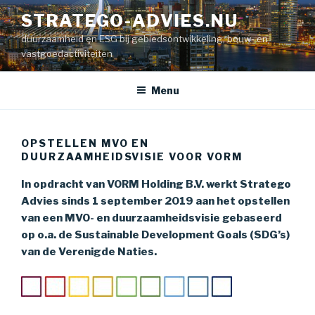
Naar
STRATEGO-ADVIES.NU
de
duurzaamheid en ESG bij gebiedsontwikkeling, bouw- en
inhoud
vastgoedactiviteiten
springen
Menu
OPSTELLEN MVO EN
DUURZAAMHEIDSVISIE VOOR VORM
In opdracht van VORM Holding B.V. werkt Stratego
Advies sinds 1 september 2019 aan het opstellen
van een MVO- en duurzaamheidsvisie gebaseerd
op o.a. de Sustainable Development Goals (SDG’s)
van de Verenigde Naties.