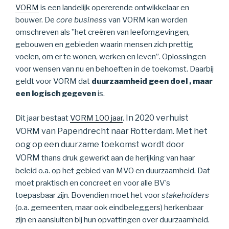
VORM
is een landelijk opererende ontwikkelaar en
bouwer. De
core business
van VORM kan worden
omschreven als ”het creëren van leefomgevingen,
gebouwen en gebieden waarin mensen zich prettig
voelen, om er te wonen, werken en leven”. Oplossingen
voor wensen van nu en behoeften in de toekomst. Daarbij
geldt voor VORM dat
duurzaamheid geen doel , maar
een logisch gegeven
is.
In 2020 verhuist
Dit jaar bestaat
VORM 100 jaar
.
VORM van Papendrecht naar Rotterdam.
Met het
oog op een duurzame toekomst wordt door
VORM
thans druk gewerkt aan de herijking van haar
beleid o.a. op het gebied van MVO en duurzaamheid. Dat
moet praktisch en concreet en voor alle BV’s
toepasbaar zijn. Bovendien moet het voor
stakeholders
(o.a. gemeenten, maar ook eindbeleggers) herkenbaar
zijn en aansluiten bij hun opvattingen over duurzaamheid.