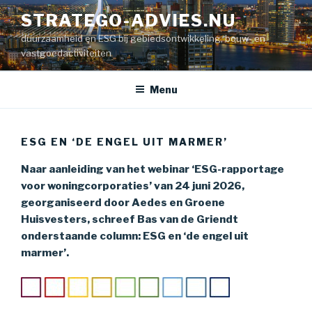
Naar
STRATEGO-ADVIES.NU
de
duurzaamheid en ESG bij gebiedsontwikkeling, bouw- en
inhoud
vastgoedactiviteiten
springen
Menu
ESG EN ‘DE ENGEL UIT MARMER’
Naar aanleiding van het webinar ‘ESG-rapportage
voor woningcorporaties’
van 24 juni 2026
,
georganiseerd door Aedes en Groene
Huisvesters, schreef Bas van de Griendt
onderstaande column: ESG en ‘de engel uit
marmer’.