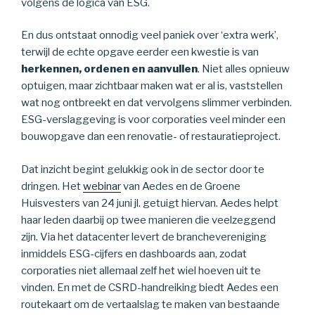
volgens de logica van ESG.
En dus ontstaat onnodig veel paniek over ‘extra werk’,
terwijl de echte opgave eerder een kwestie is van
herkennen, ordenen en aanvullen
. Niet alles opnieuw
optuigen, maar zichtbaar maken wat er al is, vaststellen
wat nog ontbreekt en dat vervolgens slimmer verbinden.
ESG-verslaggeving is voor corporaties veel minder een
bouwopgave dan een renovatie- of restauratieproject.
Dat inzicht begint gelukkig ook in de sector door te
dringen. Het
webinar
van Aedes en de Groene
Huisvesters van 24 juni jl. getuigt hiervan. Aedes helpt
haar leden daarbij op twee manieren die veelzeggend
zijn. Via het datacenter levert de branchevereniging
inmiddels ESG-cijfers en dashboards aan, zodat
corporaties niet allemaal zelf het wiel hoeven uit te
vinden. En met de CSRD-handreiking biedt Aedes een
routekaart om de vertaalslag te maken van bestaande