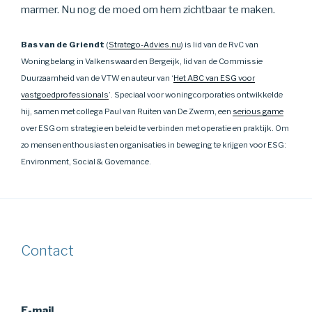
marmer. Nu nog de moed om hem zichtbaar te maken.
Bas van de Griendt
(
Stratego-Advies.nu
) is lid van de RvC van
Woningbelang in Valkenswaard en Bergeijk, lid van de Commissie
Duurzaamheid van de VTW en auteur van ‘
Het ABC van ESG voor
vastgoedprofessionals
’. Speciaal voor woningcorporaties ontwikkelde
hij, samen met collega Paul van Ruiten van De Zwerm, een
serious game
over ESG om strategie en beleid te verbinden met operatie en praktijk. Om
zo mensen enthousiast en organisaties in beweging te krijgen voor ESG:
Environment, Social & Governance.
Contact
E-mail