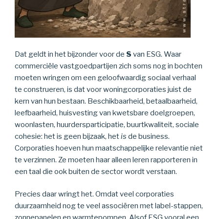
Dat geldt in het bijzonder voor de
S
van ESG. Waar
commerciële vastgoedpartijen zich soms nog in bochten
moeten wringen om een geloofwaardig sociaal verhaal
te construeren, is dat voor woningcorporaties juist de
kern van hun bestaan. Beschikbaarheid, betaalbaarheid,
leefbaarheid, huisvesting van kwetsbare doelgroepen,
woonlasten, huurdersparticipatie, buurtkwaliteit, sociale
cohesie: het is geen bijzaak, het
is
de business.
Corporaties hoeven hun maatschappelijke relevantie niet
te verzinnen. Ze moeten haar alleen leren rapporteren in
een taal die ook buiten de sector wordt verstaan.
Precies daar wringt het. Omdat veel corporaties
duurzaamheid nog te veel associëren met label-stappen,
zonnepanelen en warmtepompen. Alsof ESG vooral een