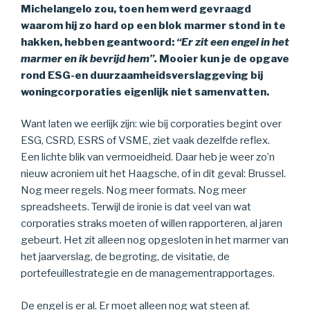
Michelangelo zou, toen hem werd gevraagd
waarom hij zo hard op een blok marmer stond in te
hakken, hebben geantwoord:
“Er zit een engel in het
marmer en ik bevrijd hem”.
Mooier kun je de opgave
rond ESG-en duurzaamheidsverslaggeving bij
woningcorporaties eigenlijk niet samenvatten.
Want laten we eerlijk zijn: wie bij corporaties begint over
ESG, CSRD, ESRS of VSME, ziet vaak dezelfde reflex.
Een lichte blik van vermoeidheid. Daar heb je weer zo’n
nieuw acroniem uit het Haagsche, of in dit geval: Brussel.
Nog meer regels. Nog meer formats. Nog meer
spreadsheets. Terwijl de ironie is dat veel van wat
corporaties straks moeten of willen rapporteren, al jaren
gebeurt. Het zit alleen nog opgesloten in het marmer van
het jaarverslag, de begroting, de visitatie, de
portefeuillestrategie en de managementrapportages.
De engel is er al. Er moet alleen nog wat steen af.