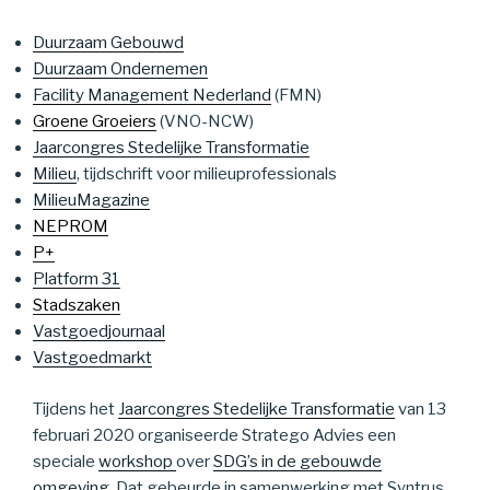
Duurzaam Gebouwd
Duurzaam Ondernemen
Facility Management Nederland
(FMN)
Groene Groeiers
(VNO-NCW)
Jaarcongres Stedelijke Transformatie
Milieu
, tijdschrift voor milieuprofessionals
MilieuMagazine
NEPROM
P+
Platform 31
Stadszaken
Vastgoedjournaal
Vastgoedmarkt
Tijdens het
Jaarcongres Stedelijke Transformatie
van 13
februari 2020 organiseerde Stratego Advies een
speciale
workshop
over
SDG’s in de gebouwde
omgeving
. Dat gebeurde in samenwerking met Syntrus