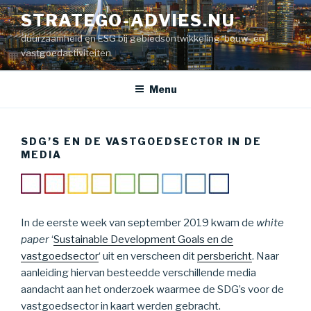
Naar
STRATEGO-ADVIES.NU
de
duurzaamheid en ESG bij gebiedsontwikkeling, bouw- en
inhoud
vastgoedactiviteiten
springen
Menu
SDG’S EN DE VASTGOEDSECTOR IN DE
MEDIA
In de eerste week van september 2019 kwam de
white
paper
‘
Sustainable Development Goals en de
vastgoedsector
‘ uit en verscheen dit
persbericht
. Naar
aanleiding hiervan besteedde verschillende media
aandacht aan het onderzoek waarmee de SDG’s voor de
vastgoedsector in kaart werden gebracht.